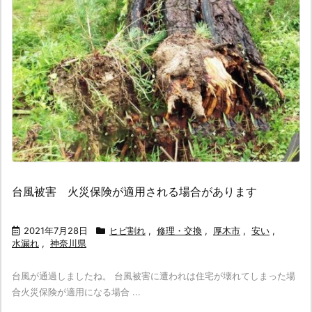
台風被害 火災保険が適用される場合があります
2021年7月28日
ヒビ割れ
,
修理・交換
,
厚木市
,
安い
,
水漏れ
,
神奈川県
台風が通過しましたね。 台風被害に遭われは住宅が壊れてしまった場
合火災保険が適用になる場合 ...