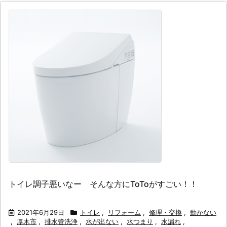
トイレ調子悪いなー そんな方にToToがすごい！！
2021年6月29日
トイレ
,
リフォーム
,
修理・交換
,
動かない
,
厚木市
,
排水管洗浄
,
水が出ない
,
水つまり
,
水漏れ
,