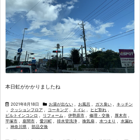
本日虹がかかりましたね
2021年8月18日
お湯が出ない
,
お風呂
,
ガス臭い
,
キッチン
,
クッションフロア
,
コーキング
,
トイレ
,
ヒビ割れ
,
ビルトインコンロ
,
リフォーム
,
伊勢原市
,
修理・交換
,
厚木市
,
平塚市
,
座間市
,
愛川町
,
排水管洗浄
,
換気扇
,
水つまり
,
水漏れ
,
神奈川県
,
部品交換