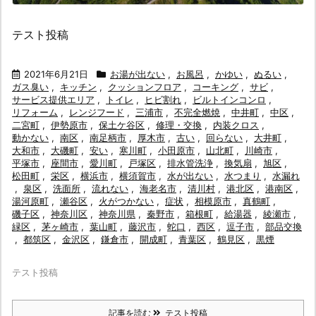
テスト投稿
2021年6月21日
お湯が出ない
,
お風呂
,
かゆい
,
ぬるい
,
ガス臭い
,
キッチン
,
クッションフロア
,
コーキング
,
サビ
,
サービス提供エリア
,
トイレ
,
ヒビ割れ
,
ビルトインコンロ
,
リフォーム
,
レンジフード
,
三浦市
,
不完全燃焼
,
中井町
,
中区
,
二宮町
,
伊勢原市
,
保土ケ谷区
,
修理・交換
,
内装クロス
,
動かない
,
南区
,
南足柄市
,
厚木市
,
古い
,
回らない
,
大井町
,
大和市
,
大磯町
,
安い
,
寒川町
,
小田原市
,
山北町
,
川崎市
,
平塚市
,
座間市
,
愛川町
,
戸塚区
,
排水管洗浄
,
換気扇
,
旭区
,
松田町
,
栄区
,
横浜市
,
横須賀市
,
水が出ない
,
水つまり
,
水漏れ
,
泉区
,
洗面所
,
流れない
,
海老名市
,
清川村
,
港北区
,
港南区
,
湯河原町
,
瀬谷区
,
火がつかない
,
症状
,
相模原市
,
真鶴町
,
磯子区
,
神奈川区
,
神奈川県
,
秦野市
,
箱根町
,
給湯器
,
綾瀬市
,
緑区
,
茅ヶ崎市
,
葉山町
,
藤沢市
,
蛇口
,
西区
,
逗子市
,
部品交換
,
都筑区
,
金沢区
,
鎌倉市
,
開成町
,
青葉区
,
鶴見区
,
黒煙
テスト投稿
記事を読む
テスト投稿