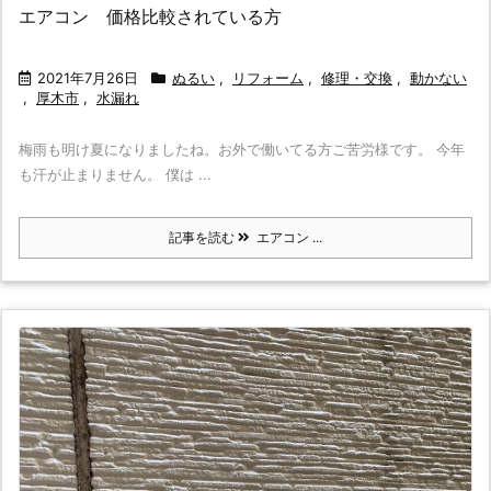
エアコン 価格比較されている方
2021年7月26日
ぬるい
,
リフォーム
,
修理・交換
,
動かない
,
厚木市
,
水漏れ
梅雨も明け夏になりましたね。お外で働いてる方ご苦労様です。 今年
も汗が止まりません。 僕は ...
記事を読む
エアコン ...