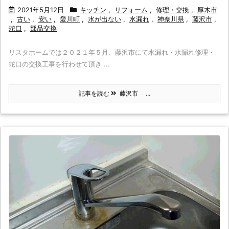
2021年5月12日
キッチン
,
リフォーム
,
修理・交換
,
厚木市
,
古い
,
安い
,
愛川町
,
水が出ない
,
水漏れ
,
神奈川県
,
藤沢市
,
蛇口
,
部品交換
リスタホームでは２０２１年５月、藤沢市にて水漏れ・水漏れ修理・
蛇口の交換工事を行わせて頂き ...
記事を読む
藤沢市 ...