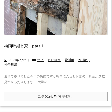
梅雨時期と家 part 1
2021年7月2日
サビ
,
ヒビ割れ
,
愛川町
,
水漏れ
,
神奈川県
遅れて参りました今年の梅雨ですが梅雨に入るとお家の不具合が多数
見つかったりします。 大量の ...
記事を読む
梅雨時期 ...