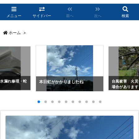
メニュー
サイドバー
前へ
次へ
検索
ホーム
>
・水漏れ修理・蛇
台風被害 火災
本日虹がかかりましたね
場合があります