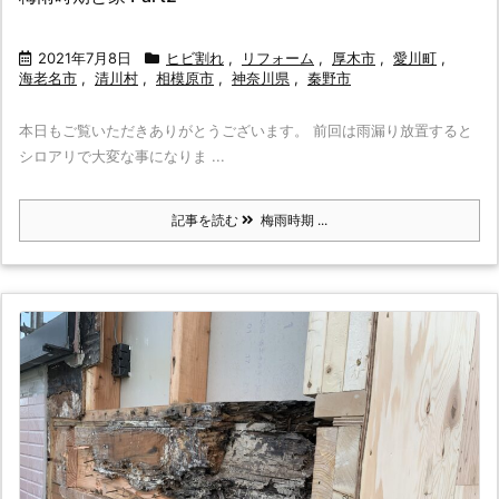
2021年7月8日
ヒビ割れ
,
リフォーム
,
厚木市
,
愛川町
,
海老名市
,
清川村
,
相模原市
,
神奈川県
,
秦野市
本日もご覧いただきありがとうございます。 前回は雨漏り放置すると
シロアリで大変な事になりま ...
記事を読む
梅雨時期 ...