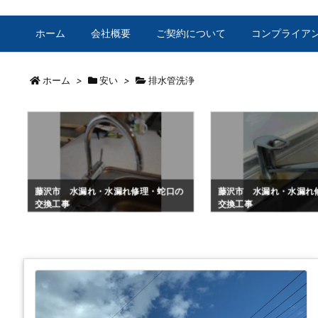
ホーム
会社概要
ご契約について
コンプライア
ホーム
>
安い
>
排水管洗浄
藤沢市 水漏れ・水漏れ修理・蛇口の
藤沢市 水漏れ・水漏れ
交換工事
交換工事