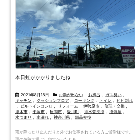
本日虹がかかりましたね
2021年8月18日
お湯が出ない
,
お風呂
,
ガス臭い
,
キッチン
,
クッションフロア
,
コーキング
,
トイレ
,
ヒビ割れ
,
ビルトインコンロ
,
リフォーム
,
伊勢原市
,
修理・交換
,
厚木市
,
平塚市
,
座間市
,
愛川町
,
排水管洗浄
,
換気扇
,
水つまり
,
水漏れ
,
神奈川県
,
部品交換
雨が降ったり止んだりと外でお仕事されている方ご苦労様です。
雨のお陰で過ごしやすかったとも ...