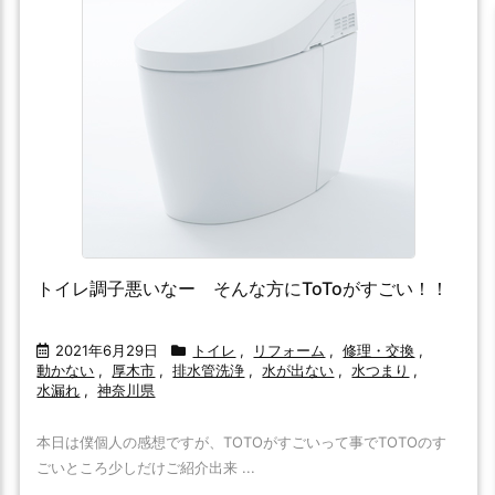
トイレ調子悪いなー そんな方にToToがすごい！！
2021年6月29日
トイレ
,
リフォーム
,
修理・交換
,
動かない
,
厚木市
,
排水管洗浄
,
水が出ない
,
水つまり
,
水漏れ
,
神奈川県
本日は僕個人の感想ですが、TOTOがすごいって事でTOTOのす
ごいところ少しだけご紹介出来 ...