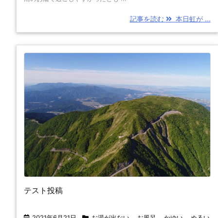
記事を読む
本日虹が ...
テスト投稿
2021年6月21日
お湯が出ない
,
お風呂
,
かゆい
,
ぬるい