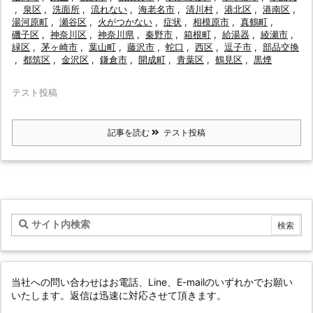
,
泉区
,
洗面所
,
流れない
,
海老名市
,
清川村
,
港北区
,
港南区
,
湯河原町
,
瀬谷区
,
火がつかない
,
症状
,
相模原市
,
真鶴町
,
磯子区
,
神奈川区
,
神奈川県
,
秦野市
,
箱根町
,
給湯器
,
綾瀬市
,
緑区
,
茅ヶ崎市
,
葉山町
,
藤沢市
,
蛇口
,
西区
,
逗子市
,
部品交換
,
都筑区
,
金沢区
,
鎌倉市
,
開成町
,
青葉区
,
鶴見区
,
黒煙
テスト投稿
記事を読む
テスト投稿
当社への問い合わせはお電話、Line、E-mailのいずれかでお願い
いたします。返信は迅速に対応させて頂きます。