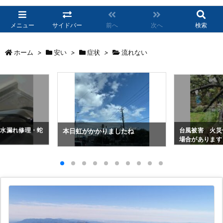
メニュー
サイドバー
前へ
次へ
検索
ホーム
>
安い
>
症状
>
流れない
・水漏れ修理・蛇
台風被害 火災
本日虹がかかりましたね
場合があります