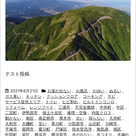
テスト投稿
2021年6月21日
お湯が出ない
,
お風呂
,
かゆい
,
ぬるい
,
ガス臭い
,
キッチン
,
クッションフロア
,
コーキング
,
サビ
,
サービス提供エリア
,
トイレ
,
ヒビ割れ
,
ビルトインコンロ
,
リフォーム
,
レンジフード
,
三浦市
,
不完全燃焼
,
中井町
,
中区
,
二宮町
,
伊勢原市
,
保土ケ谷区
,
修理・交換
,
内装クロス
,
動かない
,
南区
,
南足柄市
,
厚木市
,
古い
,
回らない
,
大井町
,
大和市
,
大磯町
,
安い
,
寒川町
,
小田原市
,
山北町
,
川崎市
,
平塚市
,
座間市
,
愛川町
,
戸塚区
,
排水管洗浄
,
換気扇
,
旭区
,
松田町
,
栄区
,
横浜市
,
横須賀市
,
水が出ない
,
水つまり
,
水漏れ